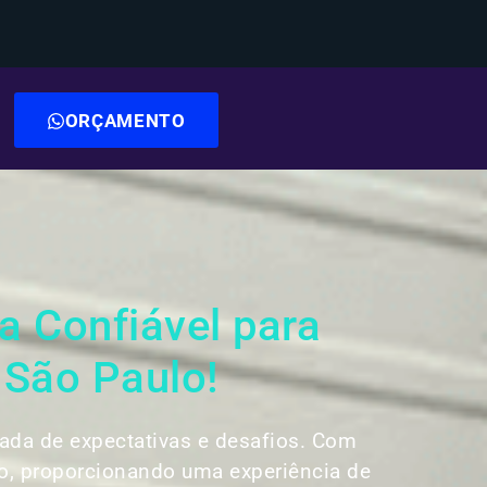
ORÇAMENTO
 Confiável para
 São Paulo!
ada de expectativas e desafios. Com
o, proporcionando uma experiência de