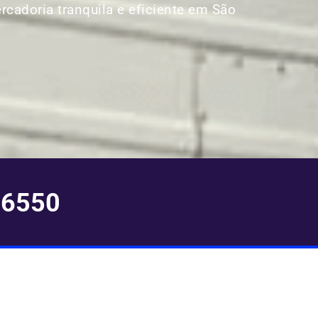
ercadoria tranquila e eficiente em São
-6550