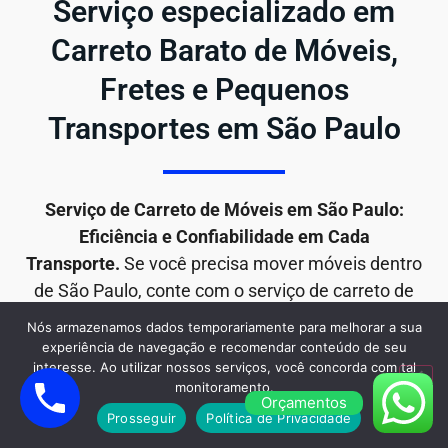
Serviço especializado em
Carreto Barato de Móveis,
Fretes e Pequenos
Transportes em São Paulo
Serviço de Carreto de Móveis em São Paulo:
Eficiência e Confiabilidade em Cada
Transporte.
Se você precisa mover móveis dentro
de São Paulo, conte com o serviço de carreto de
móveis da Mudança Barato para uma solução
Nós armazenamos dados temporariamente para melhorar a sua
rápida, segura e eficiente. Com anos de
experiência de navegação e recomendar conteúdo de seu
interesse. Ao utilizar nossos serviços, você concorda com tal
experiência e um compromisso inabalável com a
monitoramento.
satisfação do cliente, estamos aqui para tornar sua
Orçamentos
Prosseguir
Política de Privacidade
mudança de móveis o mais tranquila possível.