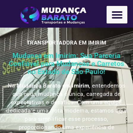
TRANSPORTADORA EM IMIRIM
Mudança em Imirim: Sua Parceria
Confiável para Mudanças e Carretos
no Estado de São Paulo!
Na
Mudança Barato em Imirim
, entendemos
que cada mudança é única, carregada de
expectativas e desafios. Com uma equipe
dedicada e uma frota moderna, estamos aqui
para simplificar esse processo,
proporcionando uma experiência de