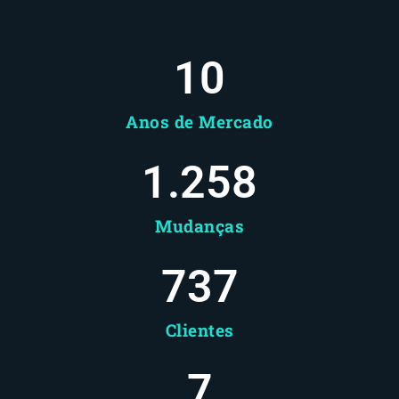
10
Anos de Mercado
1.258
Mudanças
737
Clientes
8