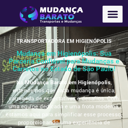
TRANSPORTADORA EM HIGIENÓPOLIS
Mudança em Higienópolis: Sua
Parceria Confiável para Mudanças e
Carretos no Estado de São Paulo!
Na
Mudança Barato em Higienópolis
,
entendemos que cada mudança é única,
carregada de expectativas e desafios. Com
uma equipe dedicada e uma frota moderna,
estamos aqui para simplificar esse processo,
proporcionando uma experiência de