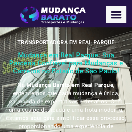
TRANSPORTADORA EM REAL PARQUE
Mudança em Real Parque: Sua
Parceria Confiável para Mudanças e
Carretos no Estado de São Paulo!
Na
Mudança Barato em Real Parque
,
entendemos que cada mudança é única,
carregada de expectativas e desafios. Com
uma equipe dedicada e uma frota moderna,
estamos aqui para simplificar esse processo,
proporcionando uma experiência de