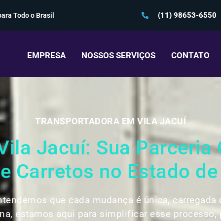
(11) 98653-6550
ara Todo o Brasil
EMPRESA
NOSSOS SERVIÇOS
CONTATO
TRANSPORTADORA EM VILA JACUÍ
la Jacuí: Sua Parceria 
 Carretos no Estado de
entendemos que cada mudança é única, carregada 
na, estamos aqui para simplificar esse processo,