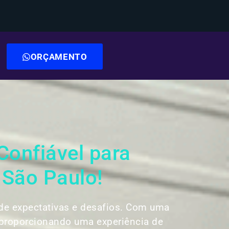
ORÇAMENTO
Confiável para
 São Paulo!
de expectativas e desafios. Com uma
 proporcionando uma experiência de