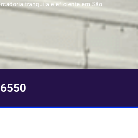
ercadoria tranquila e eficiente em São
-6550