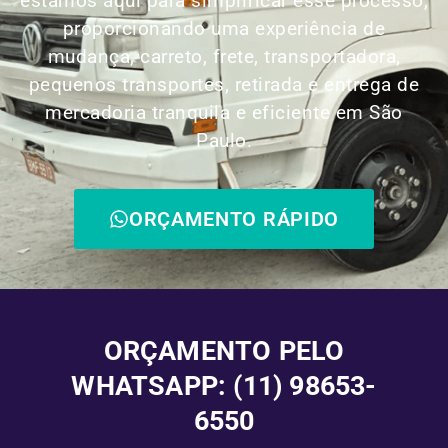
estamos aqui para simplificar esse processo,
proporcionando uma experiência de
mudança, carreto, frete, transportadora,
pequenos transportes, retirada e entrega de
mercadoria tranquila e eficiente em São
Paulo.
ORÇAMENTO RÁPIDO
ORÇAMENTO PELO
WHATSAPP: (11) 98653-
6550