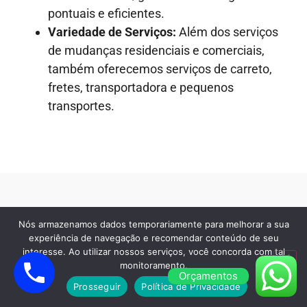
pontuais e eficientes.
Variedade de Serviços:
Além dos serviços
de mudanças residenciais e comerciais,
também oferecemos serviços de carreto,
fretes, transportadora e pequenos
transportes.
SERVIÇO DE TRANSPORTES DE MÓVEIS
Nós armazenamos dados temporariamente para melhorar a sua
experiência de navegação e recomendar conteúdo de seu
EM SÃO PAULO
interesse. Ao utilizar nossos serviços, você concorda com tal
Serviço especializado em
monitoramento.
Orçamentos
Prosseguir
Política de Privacidade
Carreto Barato de Móveis,