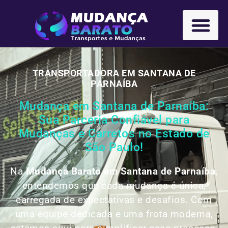
TRANSPORTADORA EM SANTANA DE
PARNAÍBA
Mudança em Santana de Parnaíba:
Sua Parceria Confiável para
Mudanças e Carretos no Estado de
São Paulo!
Na
Mudança Barato em Santana de Parnaíba
,
entendemos que cada mudança é única,
carregada de expectativas e desafios. Com
uma equipe dedicada e uma frota moderna,