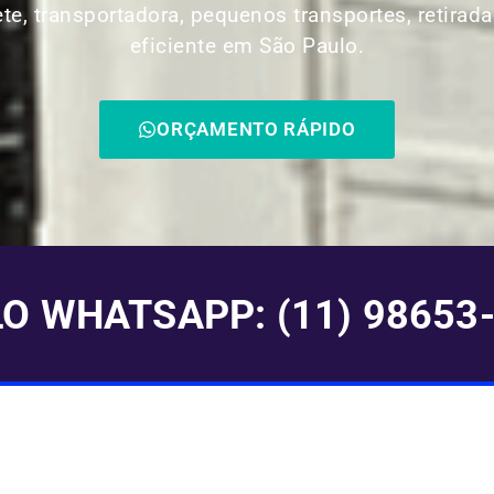
ete, transportadora, pequenos transportes, retirada
eficiente em São Paulo.
ORÇAMENTO RÁPIDO
 WHATSAPP: (11) 98653