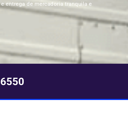
 e entrega de mercadoria tranquila e
-6550