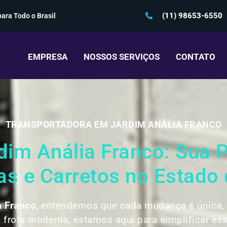
(11) 98653-6550
ara Todo o Brasil
EMPRESA
NOSSOS SERVIÇOS
CONTATO
TRANSPORTADORA EM JARDIM ANÁLIA FRANCO
m Anália Franco: Sua P
s e Carretos no Estado 
a Franco
, entendemos que cada mudança é única, c
frota moderna, estamos aqui para simplificar es