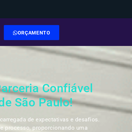
ORÇAMENTO
arceria Confiável
de São Paulo!
arregada de expectativas e desafios.
se processo, proporcionando uma