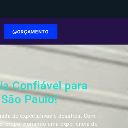
ORÇAMENTO
a Confiável para
 São Paulo!
gada de expectativas e desafios. Com
o, proporcionando uma experiência de