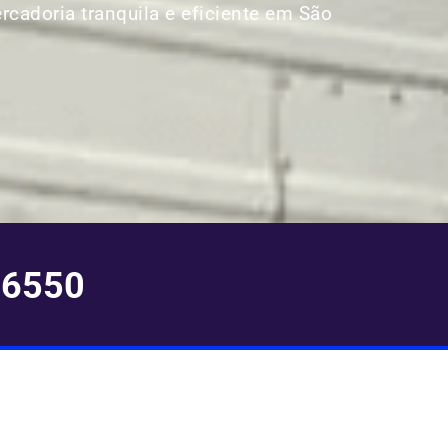
ercadoria tranquila e eficiente em São
-6550