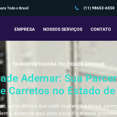
(11) 98653-6550
ara Todo o Brasil
EMPRESA
NOSSOS SERVIÇOS
CONTATO
TRANSPORTADORA EM CIDADE ADEMAR
de Ademar: Sua Parceri
 Carretos no Estado de
ar
, entendemos que cada mudança é única, carre
erna, estamos aqui para simplificar esse process