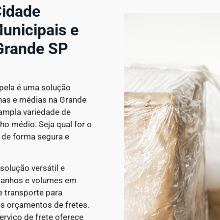
idade
unicipais e
Grande SP
pela é uma solução
enas e médias na Grande
 ampla variedade de
o médio. Seja qual for o
 de forma segura e
solução versátil e
amanhos e volumes em
 transporte para
es orçamentos de fretes.
rviço de frete oferece