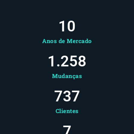
10
Anos de Mercado
1.258
Mudanças
737
Clientes
8