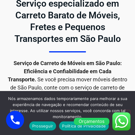
Serviço especializado em
Carreto Barato de Móveis,
Fretes e Pequenos
Transportes em São Paulo
Serviço de Carreto de Móveis em São Paulo:
Eficiência e Confiabilidade em Cada
Transporte.
Se você precisa mover móveis dentro
de São Paulo, conte com o serviço de carreto de
móveis da Mudança Barato para uma solução
Nós armazenamos dados temporariamente para melhorar a sua
rápida, segura e eficiente. Com anos de
experiência de navegação e recomendar conteúdo de seu
interesse. Ao utilizar nossos serviços, você concorda com tal
experiência e um compromisso inabalável com a
monitoramento.
satisfação do cliente, estamos aqui para tornar sua
Orçamentos
Prosseguir
Política de Privacidade
mudança de móveis o mais tranquila possível.