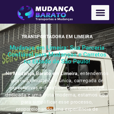
TRANSPORTADORA EM LIMEIRA
Mudança em Limeira: Sua Parceria
Confiável para Mudanças e Carretos
no Estado de São Paulo!
Na
Mudança Barato em Limeira
, entendemos
que cada mudança é única, carregada de
expectativas e desafios. Com uma equipe
dedicada e uma frota moderna, estamos aqui
para simplificar esse processo,
proporcionando uma experiência de