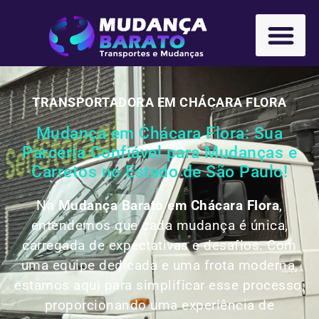
TRANSPORTADORA EM CHÁCARA FLORA
Mudança em Chácara Flora: Sua
Parceria Confiável para Mudanças e
Carretos no Estado de São Paulo!
Na
Mudança Barato em Chácara Flora
,
entendemos que cada mudança é única,
carregada de expectativas e desafios. Com
uma equipe dedicada e uma frota moderna,
estamos aqui para simplificar esse processo,
proporcionando uma experiência de