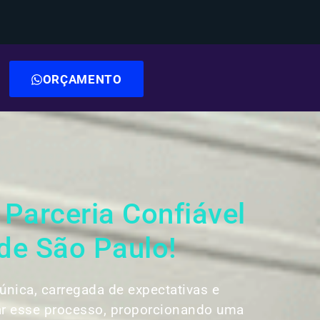
ORÇAMENTO
arceria Confiável
de São Paulo!
nica, carregada de expectativas e
ar esse processo, proporcionando uma