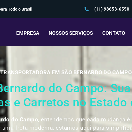
(11) 98653-6550
ara Todo o Brasil
EMPRESA
NOSSOS SERVIÇOS
CONTATO
TRANSPORTADORA EM SÃO BERNARDO DO CAMPO
ernardo do Campo: Sua P
s e Carretos no Estado 
ardo do Campo
, entendemos que cada mudança é ú
 uma frota moderna, estamos aqui para simplific