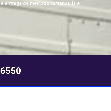
 e entrega de mercadoria tranquila e
-6550