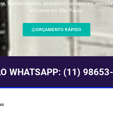
ete, transportadora, pequenos transportes, retirada
eficiente em São Paulo.
ORÇAMENTO RÁPIDO
 WHATSAPP: (11) 98653
po