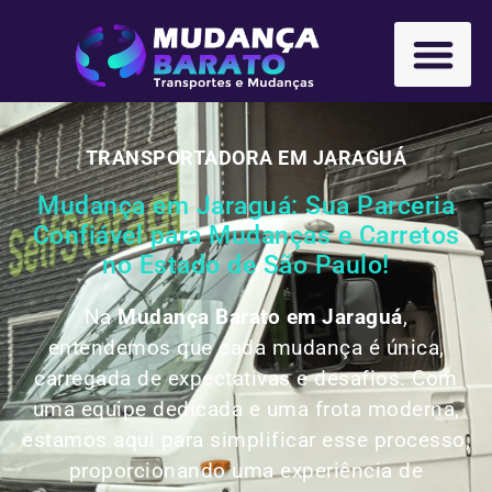
TRANSPORTADORA EM JARAGUÁ
Mudança em Jaraguá: Sua Parceria
Confiável para Mudanças e Carretos
no Estado de São Paulo!
Na
Mudança Barato em Jaraguá
,
entendemos que cada mudança é única,
carregada de expectativas e desafios. Com
uma equipe dedicada e uma frota moderna,
estamos aqui para simplificar esse processo,
proporcionando uma experiência de