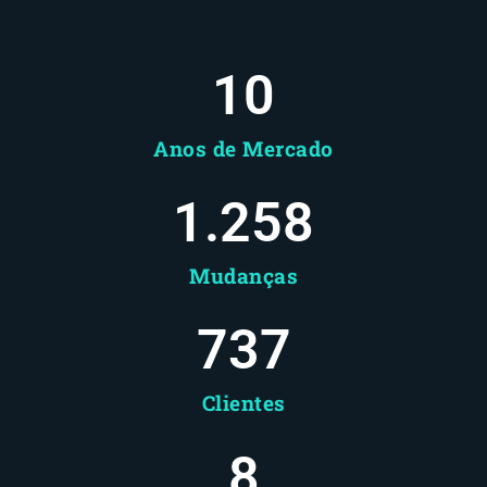
10
Anos de Mercado
1.258
Mudanças
737
Clientes
8