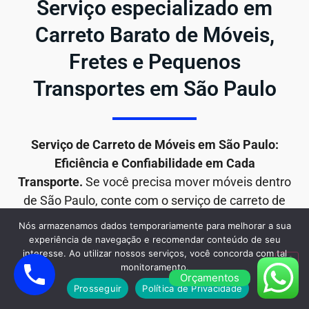
Serviço especializado em
Carreto Barato de Móveis,
Fretes e Pequenos
Transportes em São Paulo
Serviço de Carreto de Móveis em São Paulo:
Eficiência e Confiabilidade em Cada
Transporte.
Se você precisa mover móveis dentro
de São Paulo, conte com o serviço de carreto de
móveis da Mudança Barato para uma solução
Nós armazenamos dados temporariamente para melhorar a sua
rápida, segura e eficiente. Com anos de
experiência de navegação e recomendar conteúdo de seu
interesse. Ao utilizar nossos serviços, você concorda com tal
experiência e um compromisso inabalável com a
monitoramento.
satisfação do cliente, estamos aqui para tornar sua
Orçamentos
Prosseguir
Política de Privacidade
mudança de móveis o mais tranquila possível.